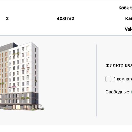
Köök 
2
40.6 m2
Ka
Val
Фильтр кв
1 комнат
Свободные