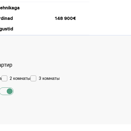
tehnikaga
rdinad
148 900€
gustid
артир
а
2 комнаты
3 комнаты