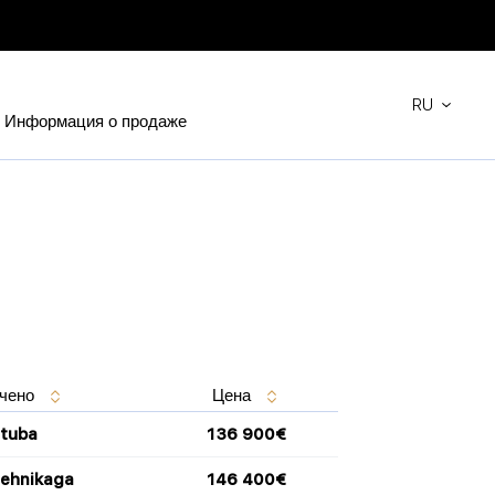
RU
Информация о продаже
Главная
Цены и планы
чено
Цена
 tuba
136 900€
tehnikaga
146 400€