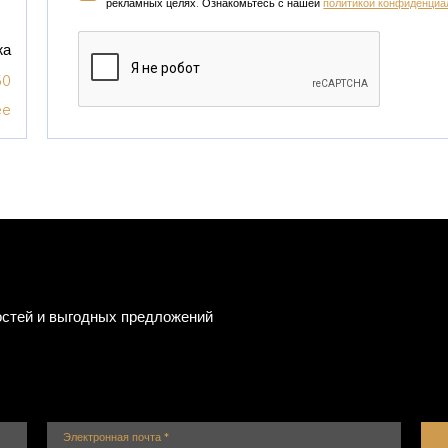
рекламных целях. Ознакомьтесь с нашей
политикой конфиденциа
жа
50
ee
Google recaptcha
остей и выгодных предложений
Электронная почта
*