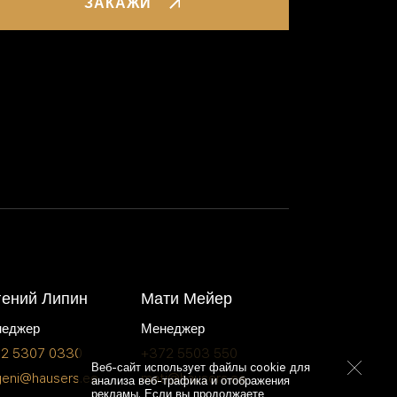
ЗАКАЖИ
гений Липин
Мати Мейер
еджер
Менеджер
2 5307 0330
+372 5503 550
Веб-сайт использует файлы cookie для
geni@hausers.ee
mati@hausers.ee
анализа веб-трафика и отображения
рекламы. Если вы продолжаете