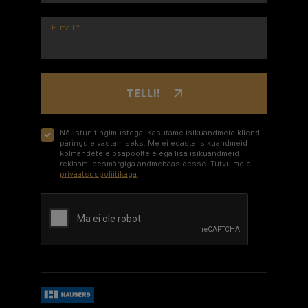
E-mail
*
TELLI!
Nõustun tingimustega. Kasutame isikuandmeid kliendi
päringule vastamiseks. Me ei edasta isikuandmeid
kolmandetele osapooltele ega lisa isikuandmeid
reklaami eesmärgiga andmebaasidesse. Tutvu meie
privaatsuspoliitikaga
.
Google recaptcha