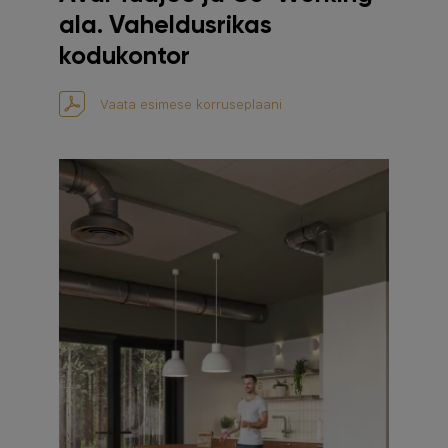
ala. Vaheldusrikas
kodukontor
Vaata esimese korruseplaani