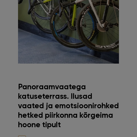
Panoraamvaatega
katuseterrass. Ilusad
vaated ja emotsioonirohked
hetked piirkonna kõrgeima
hoone tipult