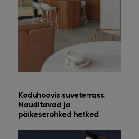
Koduhoovis suveterrass.
Nauditavad ja
päikeserohked hetked