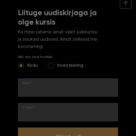
Liituge uudiskirjaga ja
olge kursis
Ka meie tahame ainult väärt pakkumisi
ja sisukaid uudiseid. Ainult selliseid me
koostamegi.
Vali, mis sind huvitab
Kodu
Investeering
Nimi
*
E-mail
*