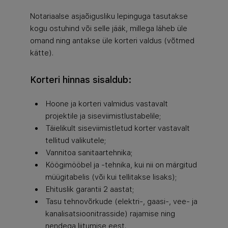
Notariaalse asjaõigusliku lepinguga tasutakse
kogu ostuhind või selle jääk, millega läheb üle
omand ning antakse üle korteri valdus (võtmed
kätte).
Korteri hinnas sisaldub:
Hoone ja korteri valmidus vastavalt
projektile ja siseviimistlustabelile;
Täielikult siseviimistletud korter vastavalt
tellitud valikutele;
Vannitoa sanitaartehnika;
Köögimööbel ja -tehnika, kui nii on märgitud
müügitabelis (või kui tellitakse lisaks);
Ehituslik garantii 2 aastat;
Tasu tehnovõrkude (elektri-, gaasi-, vee- ja
kanalisatsioonitrasside) rajamise ning
nendega liitumise eest.