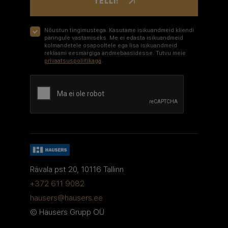
TELLI!
Nõustun tingimustega. Kasutame isikuandmeid kliendi
päringule vastamiseks. Me ei edasta isikuandmeid
kolmandetele osapooltele ega lisa isikuandmeid
reklaami eesmärgiga andmebaasidesse. Tutvu meie
privaatsuspoliitikaga
.
Google recaptcha
Rävala pst 20, 10116 Tallinn
+372 611 9082
hausers@hausers.ee
© Hausers Grupp OÜ