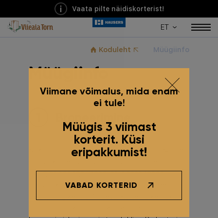
Vaata pilte näidiskorterist!
ET
Koduleht
Müügiinfo
Müügiinfo
Viimane võimalus, mida enam
ei tule!
Broneerimine
Müügis 3 viimast
korterit. Küsi
eripakkumist!
Kõik algab meelepärase korteri valikust. Kui oled
sobiva korteri välja valinud, võta Hausersi
müügiesindajaga ühendust ja anna teada
soovist korter broneerida. Suuline broneering on
VABAD KORTERID
tasuta ning kehtib 7 päeva. Korteri pikemaks
broneerimiseks sõlmitakse kirjalik