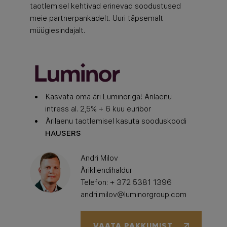
taotlemisel kehtivad erinevad soodustused
meie partnerpankadelt. Uuri täpsemalt
müügiesindajalt.
Kasvata oma äri Luminoriga! Ärilaenu
intress al. 2,5% + 6 kuu euribor
Ärilaenu taotlemisel kasuta sooduskoodi
HAUSERS
Andri Milov
Ärikliendihaldur
Telefon: + 372 5381 1396
andri.milov@luminorgroup.com
VAATA PAKKUMIST