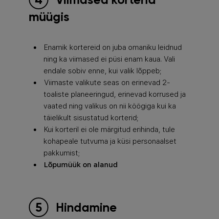
müügis
Enamik kortereid on juba omaniku leidnud
ning ka viimased ei püsi enam kaua. Vali
endale sobiv enne, kui valik lõppeb;
Viimaste valikute seas on erinevad 2-
toaliste planeeringud, erinevad korrused ja
vaated ning valikus on nii köögiga kui ka
täielikult sisustatud korterid;
Kui korteril ei ole märgitud erihinda, tule
kohapeale tutvuma ja küsi personaalset
pakkumist;
Lõpumüük on alanud
Hindamine