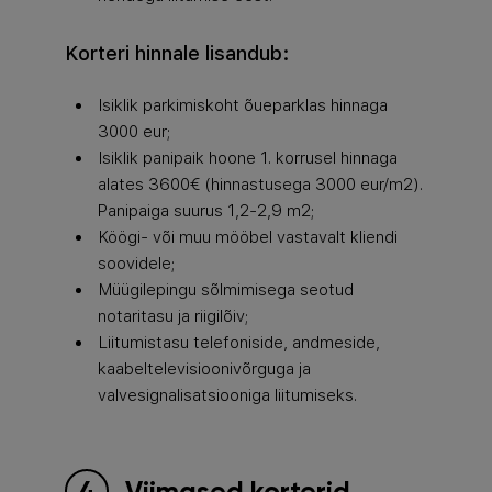
Korteri hinnale lisandub:
Isiklik parkimiskoht õueparklas hinnaga
3000 eur;
Isiklik panipaik hoone 1. korrusel hinnaga
alates 3600€ (hinnastusega 3000 eur/m2).
Panipaiga suurus 1,2-2,9 m2;
Köögi- või muu mööbel vastavalt kliendi
soovidele;
Müügilepingu sõlmimisega seotud
notaritasu ja riigilõiv;
Liitumistasu telefoniside, andmeside,
kaabeltelevisioonivõrguga ja
valvesignalisatsiooniga liitumiseks.
Viimased korterid