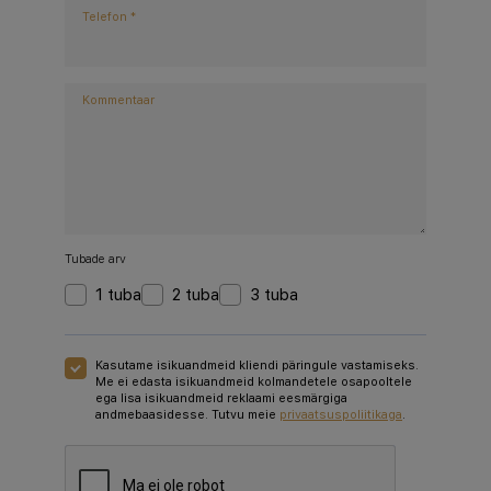
Telefon
*
Kommentaar
Tubade arv
1 tuba
2 tuba
3 tuba
Kasutame isikuandmeid kliendi päringule vastamiseks.
Me ei edasta isikuandmeid kolmandetele osapooltele
ega lisa isikuandmeid reklaami eesmärgiga
andmebaasidesse. Tutvu meie
privaatsuspoliitikaga
.