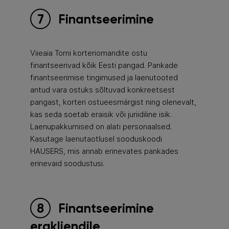
Finantseerimine
Viieaia Torni korteriomandite ostu
finantseerivad kõik Eesti pangad. Pankade
finantseerimise tingimused ja laenutooted
antud vara ostuks sõltuvad konkreetsest
pangast, korteri ostueesmärgist ning olenevalt,
kas seda soetab eraisik või juriidiline isik.
Laenupakkumised on alati personaalsed.
Kasutage laenutaotlusel sooduskoodi
HAUSERS, mis annab erinevates pankades
erinevaid soodustusi.
Finantseerimine
erakliendile