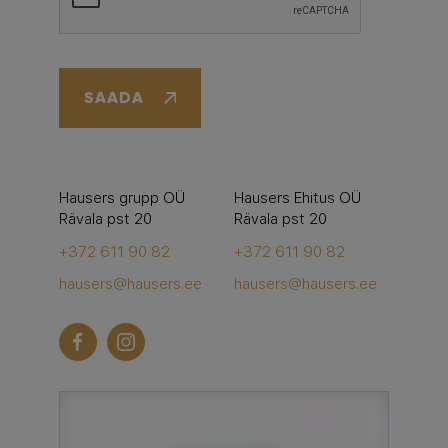
Google recaptcha
SAADA
Hausers grupp OÜ
Hausers Ehitus OÜ
Rävala pst 20
Rävala pst 20
+372 611 90 82
+372 611 90 82
hausers@hausers.ee
hausers@hausers.ee