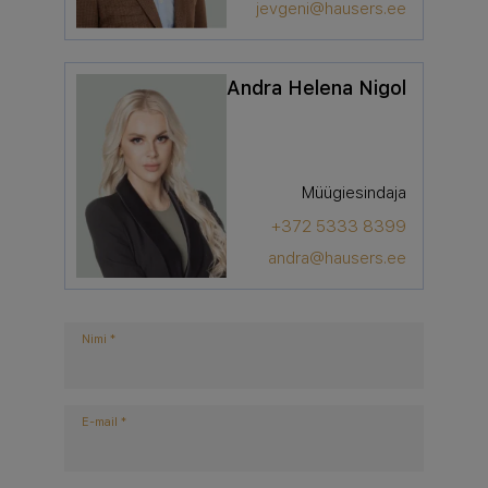
jevgeni@hausers.ee
Andra Helena Nigol
Müügiesindaja
+372 5333 8399
andra@hausers.ee
Nimi
*
E-mail
*