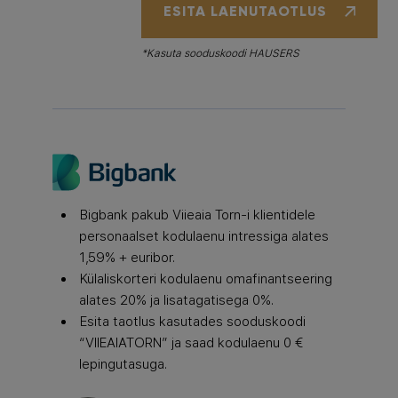
ESITA LAENUTAOTLUS
*Kasuta sooduskoodi HAUSERS
Bigbank pakub Viieaia Torn-i klientidele
personaalset kodulaenu intressiga alates
1,59% + euribor.
Külaliskorteri kodulaenu omafinantseering
alates 20% ja lisatagatisega 0%.
Esita taotlus kasutades sooduskoodi
“VIIEAIATORN” ja saad kodulaenu 0 €
lepingutasuga.