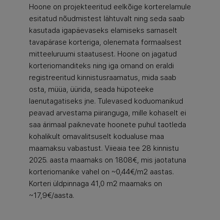
Hoone on projekteeritud eelkõige korterelamule
esitatud nõudmistest lähtuvalt ning seda saab
kasutada igapäevaseks elamiseks sarnaselt
tavapärase korteriga, olenemata formaalsest
mitteeluruumi staatusest. Hoone on jagatud
korteriomanditeks ning iga omand on eraldi
registreeritud kinnistusraamatus, mida saab
osta, müüa, üürida, seada hüpoteeke
laenutagatiseks jne. Tulevased koduomanikud
peavad arvestama piiranguga, mille kohaselt ei
saa ärimaal paiknevate hoonete puhul taotleda
kohalikult omavalitsuselt kodualuse maa
maamaksu vabastust. Viieaia tee 28 kinnistu
2025. aasta maamaks on 1808€, mis jaotatuna
korteriomanike vahel on ~0,44€/m2 aastas.
Korteri üldpinnaga 41,0 m2 maamaks on
~17,9€/aasta.