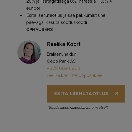
20% ja lisatagatisega 0%. Intress al. 1,6% +
euribor
Esita laenutaotlus ja saa pakkumist ühe
päevaga. Kasuta sooduskoodi
CPHAUSERS
Reelika Koort
Eralaenuhaldur
Coop Pank AS
+372 669 0960
reelika.koort@cooppank.ee
ESITA LAENUTAOTLUS
*Sooduskood rakendub automaatselt