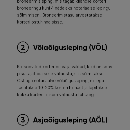
broneerimisleping, mis tagab kliendile korteri
broneeringu kuni 4 nädalaks notariaalse lepingu
sõlmimiseni. Broneerimistasu arvestatakse
korteri ostuhinna sisse.
Võlaõigusleping (VÕL)
Kui soovitud korter on välja valitud, kuid on soov
pisut ajatada selle väljaostu, siis sõlmitakse
Ostjaga notariaalne võlaõigusleping, millega
tasutakse 10-20% korteri hinnast ja lepitakse
kokku korteri hilisem väljaostu tähtaeg.
Asjaõigusleping (AÕL)