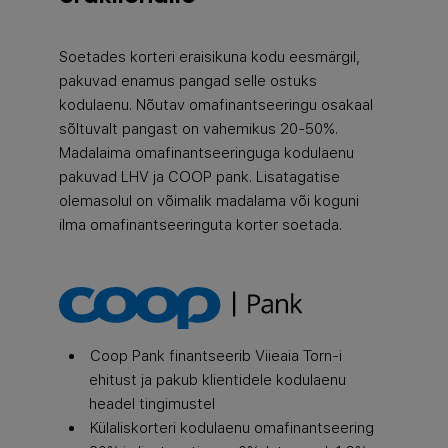
Soetades korteri eraisikuna kodu eesmärgil,
pakuvad enamus pangad selle ostuks
kodulaenu. Nõutav omafinantseeringu osakaal
sõltuvalt pangast on vahemikus 20-50%.
Madalaima omafinantseeringuga kodulaenu
pakuvad LHV ja COOP pank. Lisatagatise
olemasolul on võimalik madalama või koguni
ilma omafinantseeringuta korter soetada.
Coop Pank finantseerib Viieaia Torn-i
ehitust ja pakub klientidele kodulaenu
headel tingimustel
Külaliskorteri kodulaenu omafinantseering