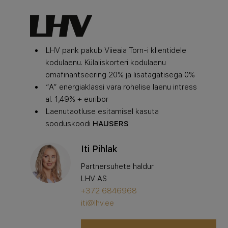
LHV pank pakub Viieaia Torn-i klientidele
kodulaenu. Külaliskorteri kodulaenu
omafinantseering 20% ja lisatagatisega 0%
“A” energiaklassi vara rohelise laenu intress
al. 1,49% + euribor
Laenutaotluse esitamisel kasuta
sooduskoodi
HAUSERS
Iti Pihlak
Partnersuhete haldur
LHV AS
+372 6846968
iti@lhv.ee