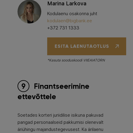
Marina Larkova
Kodulaenu osakonna juht
kodulaen@bigbank.ee
+372 731 1333
ESITA LAENUTAOTLUS
*Kasuta sooduskoodi VIIEAIATORN
Finantseerimine
ettevõttele
Soetades korteri juriidilise isikuna pakuvad
pangad personaalseid pakkumisi olenevalt
äriühingu majandustegevusest. Ka ärilaenu