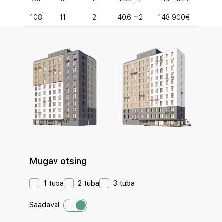
108
11
2
40.6 m2
148 900€
Mugav otsing
1 tuba
2 tuba
3 tuba
Saadaval