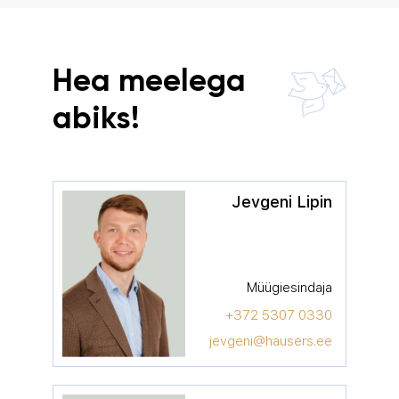
Hea meelega
abiks!
Jevgeni Lipin
Müügiesindaja
+372 5307 0330
jevgeni@hausers.ee