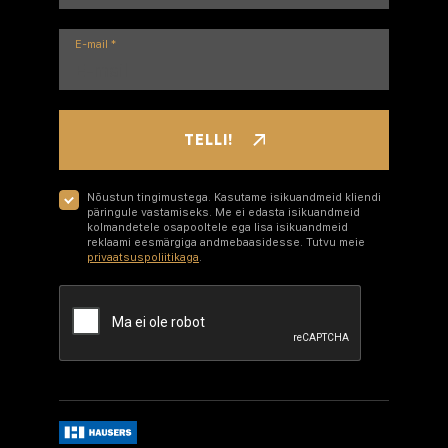
E-mail
*
TELLI!
Nõustun tingimustega. Kasutame isikuandmeid kliendi
päringule vastamiseks. Me ei edasta isikuandmeid
kolmandetele osapooltele ega lisa isikuandmeid
reklaami eesmärgiga andmebaasidesse. Tutvu meie
privaatsuspoliitikaga
.
Google recaptcha