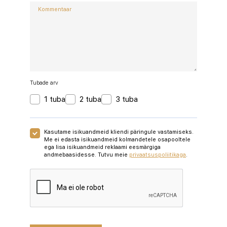
Kommentaar
Tubade arv
1 tuba
2 tuba
3 tuba
Kasutame isikuandmeid kliendi päringule vastamiseks.
Me ei edasta isikuandmeid kolmandetele osapooltele
ega lisa isikuandmeid reklaami eesmärgiga
andmebaasidesse. Tutvu meie
privaatsuspoliitikaga
.
Google recaptcha