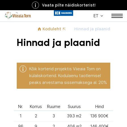
Vaata pilte näidiskorterist!
ET
Koduleht
Hinnad ja plaanid
Hinnad ja plaanid
Kõik korterid projektis Viieaia Torn on
külaliskorterid. Kodulaenu taotlemisel
peaks arvestama sissemaksega al. 20%
Nr.
Korrus
Ruume
Suurus
Hind
1
2
3
39.3 m2
136 900€
86
9
2
40.6 m2
146 400€