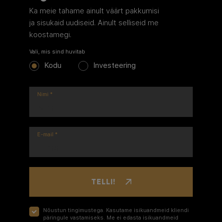
Ka meie tahame ainult väärt pakkumisi
ja sisukaid uudiseid. Ainult selliseid me
koostamegi.
Vali, mis sind huvitab
Kodu
Investeering
Nimi
*
E-mail
*
TELLI!
Nõustun tingimustega. Kasutame isikuandmeid kliendi
päringule vastamiseks. Me ei edasta isikuandmeid