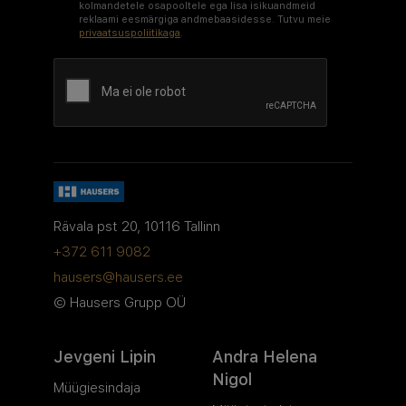
kolmandetele osapooltele ega lisa isikuandmeid
reklaami eesmärgiga andmebaasidesse. Tutvu meie
privaatsuspoliitikaga
.
Google recaptcha
Rävala pst 20, 10116 Tallinn
+372 611 9082
hausers@hausers.ee
© Hausers Grupp OÜ
Jevgeni Lipin
Andra Helena
Nigol
Müügiesindaja