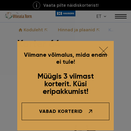
Vaata pilte näidiskorterist!
ET
Koduleht
Hinnad ja plaanid
Korter 64
Korter 64
Viimane võimalus, mida enam
ei tule!
Nr.
64
Korrus
7
Müügis 3 viimast
Ruume
2
Suurus
40.6 m2
korterit. Küsi
Lisa
Hind
Broneeritud
eripakkumist!
* Hind sisaldab KM
24%
VABAD KORTERID