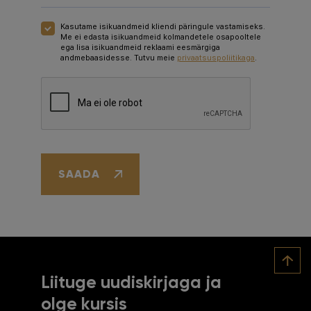
Kasutame isikuandmeid kliendi päringule vastamiseks.
Me ei edasta isikuandmeid kolmandetele osapooltele
ega lisa isikuandmeid reklaami eesmärgiga
andmebaasidesse. Tutvu meie
privaatsuspoliitikaga
.
Google recaptcha
SAADA
Liituge uudiskirjaga ja
olge kursis